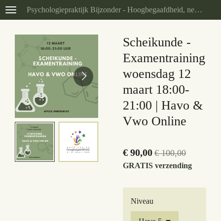
Psychologiepraktijk Bijzonder - Hoogbegaafdheid, neurodivergentie en problemen in/door het onderwijs (eerder Puck Onderwijst)
Ga
direct
naar
Scheikunde -
de
Examentraining
hoofdinhoud
woensdag 12
maart 18:00-
21:00 | Havo &
Vwo Online
€ 90,00
€ 100,00
GRATIS verzending
Niveau