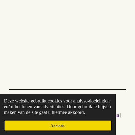
Deze website gebruikt cookies voor analyse-doeleinden
en/of het tonen van advertenties. Door gebruik te blijven
L
F
I
W
maken van de site gaat u hiermee akkoord.
i
a
n
h
© 2021 - 2026 Puck Onderwijst |
Algemene voorwaarden
|
n
c
s
a
KVK:
83551042
k
e
t
t
Akkoord
e
b
a
s