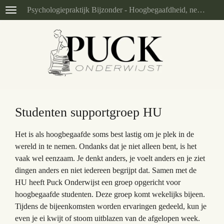
Psychologiepraktijk Bijzonder - Hoogbegaafdheid, neurodivergentie en problemen in/door het onderwijs (eerder Puck Onderwijst)
Ga
direct
naar
de
hoofdinhoud
Studenten supportgroep HU
Het is als hoogbegaafde soms best lastig om je plek in de
wereld in te nemen. Ondanks dat je niet alleen bent, is het
vaak wel eenzaam. Je denkt anders, je voelt anders en je ziet
dingen anders en niet iedereen begrijpt dat. Samen met de
HU heeft Puck Onderwijst een groep opgericht voor
hoogbegaafde studenten. Deze groep komt wekelijks bijeen.
Tijdens de bijeenkomsten worden ervaringen gedeeld, kun je
even je ei kwijt of stoom uitblazen van de afgelopen week.